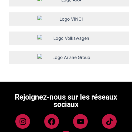
Rejoignez-nous sur les réseaux
sociaux
I
F
L
Y
T
n
a
i
o
i