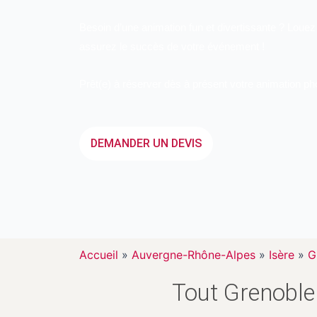
Besoin d’une animation fun et divertissante ? Louez
assurez le succès de votre événement !
Prêt(e) à réserver dès à présent votre animation p
DEMANDER UN DEVIS
Accueil
»
Auvergne-Rhône-Alpes
»
Isère
»
G
Tout Grenoble