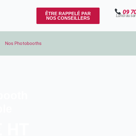
09 7
ÊTRE RAPPELÉ PAR
Lundi au sa
NOS CONSEILLERS
Nos Photobooths
booth
ble
 HT​