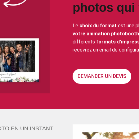
photos qui
Le
choix du format
est une p
votre animation photobooth
différents
formats d’impres
recevrez un email de configurat
DEMANDER UN DEVIS
TO EN UN INSTANT