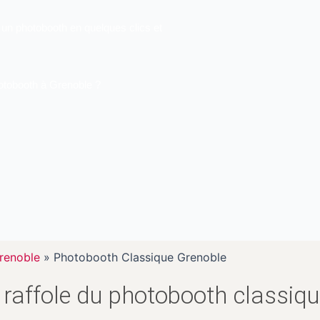
 un photobooth en quelques clics et
hotobooth à Grenoble ?
renoble
»
Photobooth Classique Grenoble
 raffole du photobooth classiq