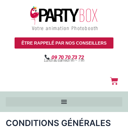
Aller
au
contenu
ÊTRE RAPPELÉ PAR NOS CONSEILLERS
09 70 70 73 72
Lundi au samedi 9h – 19h
Pani
CONDITIONS GÉNÉRALES