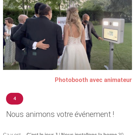
Photobooth avec animateur
4
Nous animons votre événement !
Ça y est…
C’est le jour J
!
Nous installons la borne
30