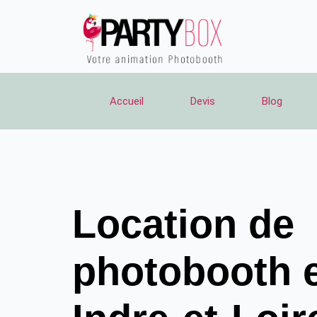
Aller
au
contenu
Accueil
Devis
Blog
Location de
photobooth 