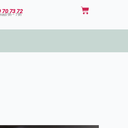
Panier
0 70 73 72
medi 9h – 19h