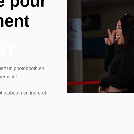
e pour
ment
HT
ouez un photobooth en
nement !
photobooth en Indre-et-