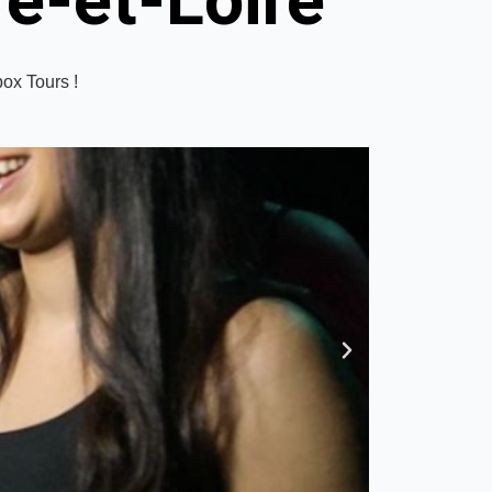
re-et-Loire
box Tours !