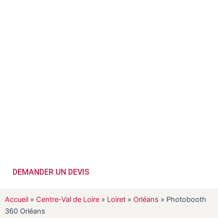
530€ HT​
Besoin d’une animation fun et divertissante ? Louez un
photobooth 360°
en quelques clics et assurez le succès de votre
événement !
Prêt(e) à réserver dès à présent votre animation photobooth 360°
à Orléans ?
DEMANDER UN DEVIS
Accueil
»
Centre-Val de Loire
»
Loiret
»
Orléans
»
Photobooth
360 Orléans