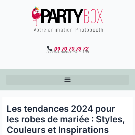
Aller
au
contenu
09 70 70 73 72
Lundi au samedi 9h – 19h
Les tendances 2024 pour
les robes de mariée : Styles,
Couleurs et Inspirations