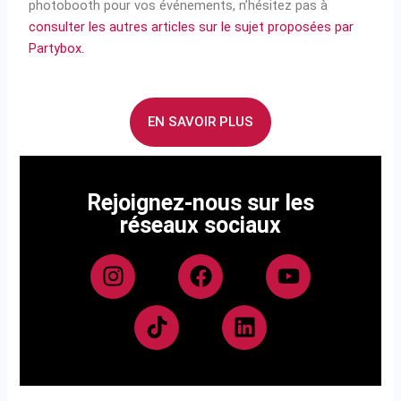
photobooth pour vos événements, n’hésitez pas à
consulter les autres articles sur le sujet proposées par
Partybox.
EN SAVOIR PLUS
Rejoignez-nous sur les
réseaux sociaux
I
T
F
L
Y
n
i
a
i
o
s
k
c
n
u
t
t
e
k
t
a
o
b
e
u
g
k
o
d
b
r
o
i
e