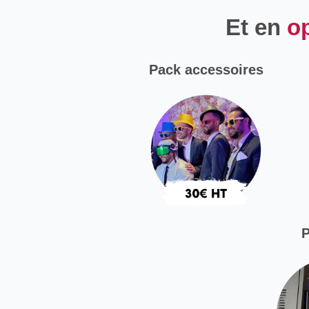
Et en
o
Pack accessoires
P