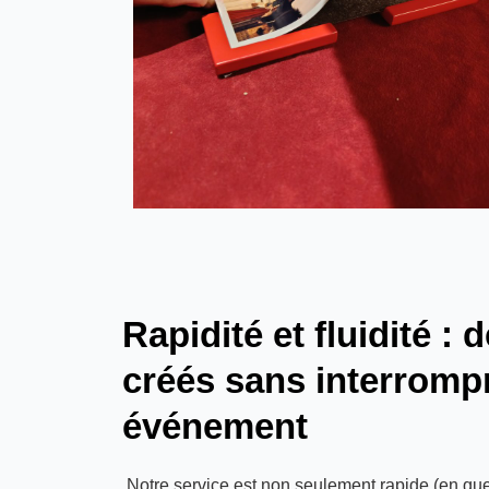
Rapidité et fluidité :
créés sans interromp
événement
Notre service est non seulement rapide (en qu