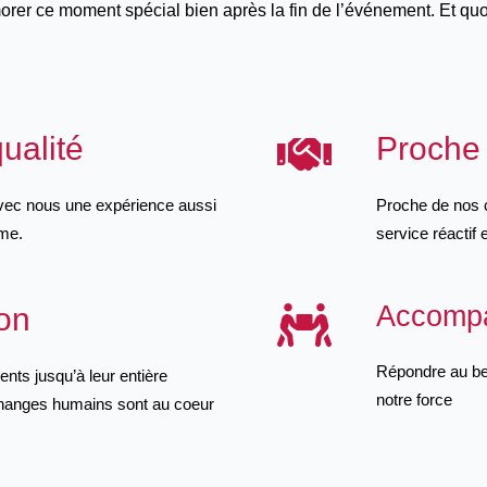
orer ce moment spécial bien après la fin de l’événement. Et q
ualité
Proche 
avec nous une expérience aussi
Proche de nos cl
ême.
service réactif e
Accompa
on
Répondre au beso
nts jusqu’à leur entière
notre force
échanges humains sont au coeur