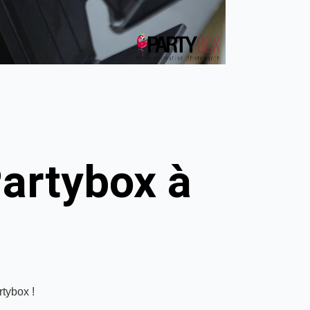
artybox à
rtybox !