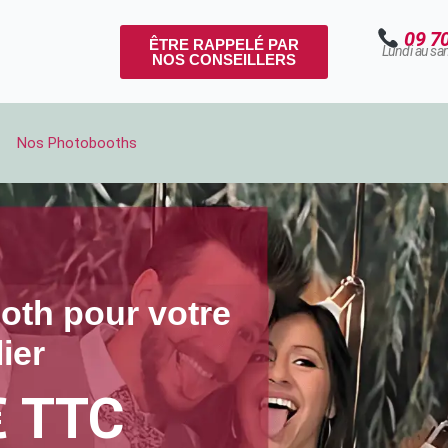
09 7
ÊTRE RAPPELÉ PAR
Lundi au sa
NOS CONSEILLERS
Nos Photobooths
oth pour votre
ier
€ TTC