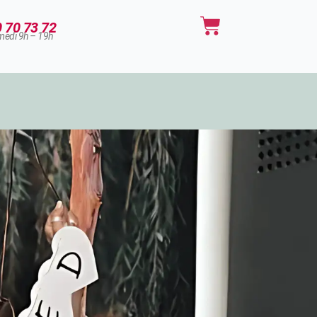
Panier
0 70 73 72
medi 9h – 19h