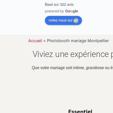
Basé sur 322 avis
powered by
G
o
o
g
l
e
notez-nous sur
Accueil
»
Photobooth mariage Montpellier
Viviez une expérience
Que votre mariage soit intime, grandiose ou é