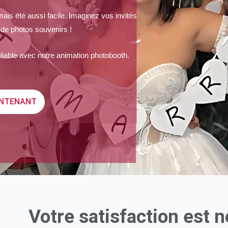
mais été aussi facile. Imaginez vos invités
s de photos souvenirs !
bliable avec notre animation photobooth.
INTENANT
Votre satisfaction est n