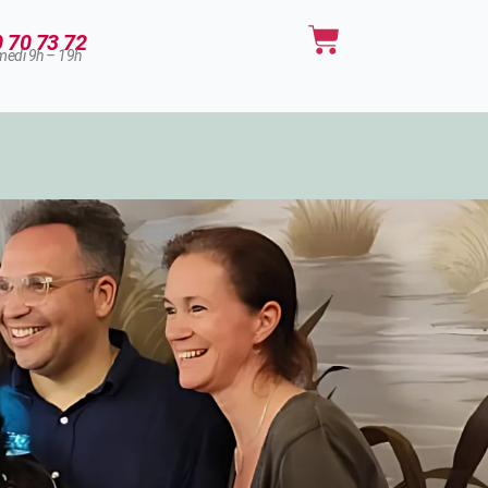
Panier
0 70 73 72
medi 9h – 19h