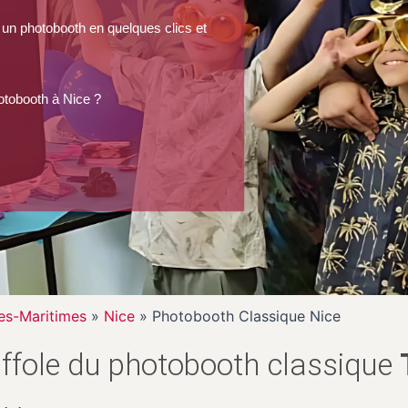
 un photobooth en quelques clics et
otobooth à Nice ?
es-Maritimes
»
Nice
»
Photobooth Classique Nice
affole du photobooth classique