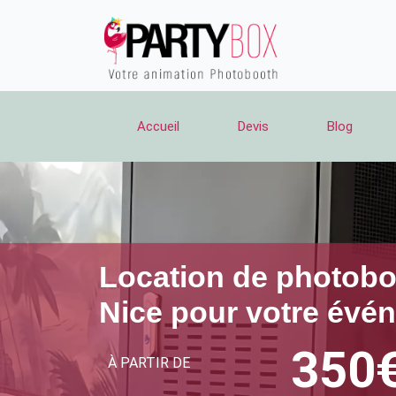
Aller
au
contenu
Accueil
Devis
Blog
Location de photobo
Nice pour votre évé
350€
À PARTIR DE