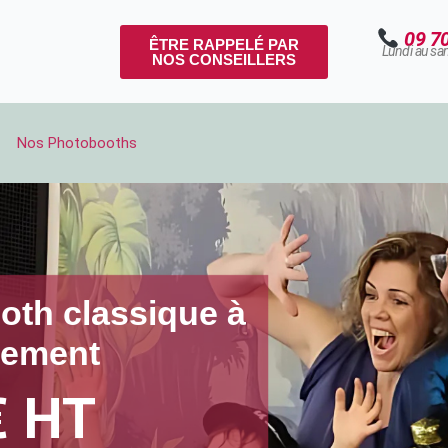
09 7
ÊTRE RAPPELÉ PAR
Lundi au sa
NOS CONSEILLERS
Nos Photobooths
oth classique à
nement
 HT​