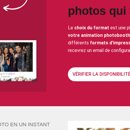
photos qui
Le
choix du format
est une p
votre animation photobooth
différents
formats d’impres
recevrez un email de configurat
VÉRIFIER LA DISPONIBILIT
TO EN UN INSTANT