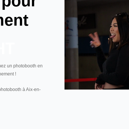
 pour
ment
HT
ouez un photobooth en
nement !
photobooth à Aix-en-