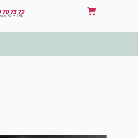
Panier
0 70 73 72
medi 9h – 19h