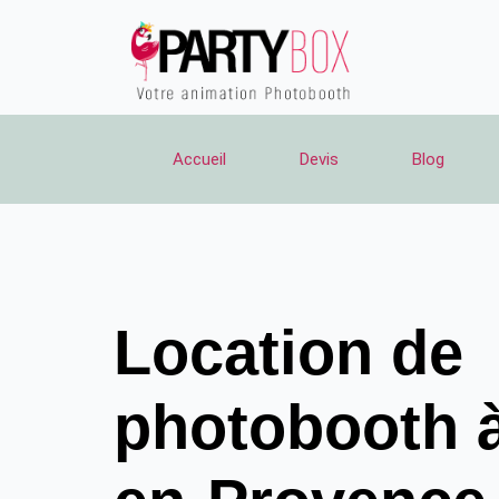
Aller
au
contenu
Accueil
Devis
Blog
Location de
photobooth à