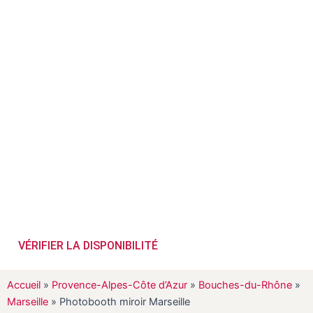
550€ HT​
Besoin d’une animation fun et divertissante ? Louez un
photobooth miroir
en quelques clics et assurez le succès de votre
évènement !
Prêt(e) à réserver dès à présent votre animation photobooth
miroir à Marseille ?
VÉRIFIER LA DISPONIBILITÉ
Accueil
»
Provence-Alpes-Côte d’Azur
»
Bouches-du-Rhône
»
Marseille
»
Photobooth miroir Marseille