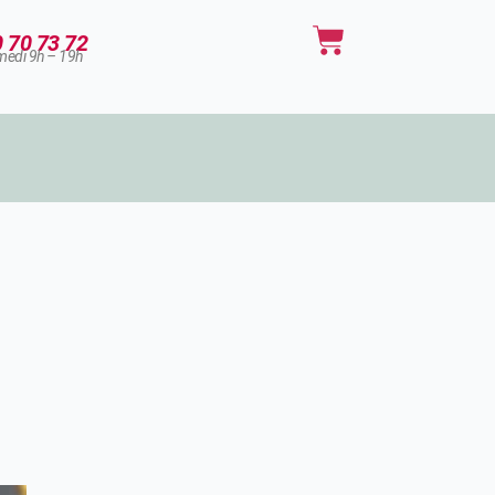
Panier
0 70 73 72
medi 9h – 19h