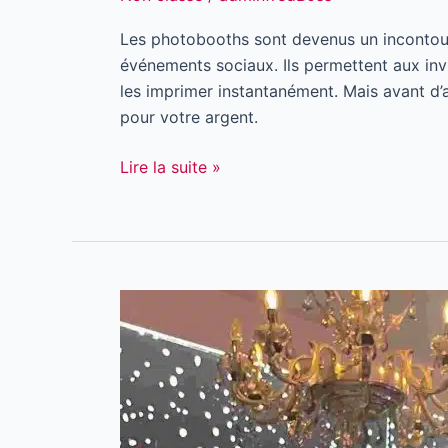
Les photobooths sont devenus un incontourn
événements sociaux. Ils permettent aux in
les imprimer instantanément. Mais avant d’a
pour votre argent.
Lire la suite »
5
bonnes
raisons
de
louer
un